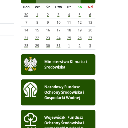
Pon
Wt
Śr
Czw
Pt
So
Nd
30
1
2
3
4
5
6
7
8
9
10
11
12
13
14
15
16
17
18
19
20
21
22
23
24
25
26
27
28
29
30
31
1
2
3
Ministerstwo Klimatu i
Środowiska
Narodowy Fundusz
Ochrony Środowiska i
Gospodarki Wodnej
Wojewódzki Fundusz
Ochrony Środowiska i