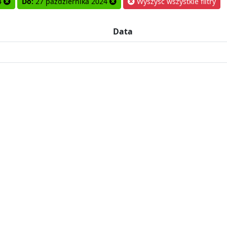
4
Do:
27 października 2024
Wyszyść wszystkie filtry
Data