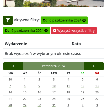
Aktywne filtry:
Od:
6 października 2024
Do:
6 października 2024
Wyszyść wszystkie filtry
Wydarzenie
Data
Brak wydarzeń w wybranym okresie czasu
<
Październik 2024
>
Pon
Wt
Śr
Czw
Pt
So
Nd
30
1
2
3
4
5
6
7
8
9
10
11
12
13
14
15
16
17
18
19
20
21
22
23
24
25
26
27
28
29
30
31
1
2
3