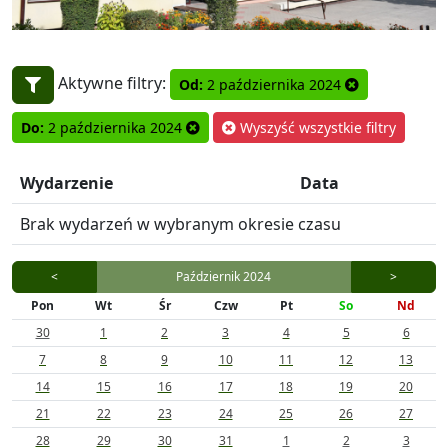
Aktywne filtry:
Od:
2 października 2024
Do:
2 października 2024
Wyszyść wszystkie filtry
Wydarzenie
Data
Brak wydarzeń w wybranym okresie czasu
<
Październik 2024
>
Pon
Wt
Śr
Czw
Pt
So
Nd
30
1
2
3
4
5
6
7
8
9
10
11
12
13
14
15
16
17
18
19
20
21
22
23
24
25
26
27
28
29
30
31
1
2
3