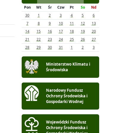
Pon
Wt
Śr
Czw
Pt
So
Nd
30
1
2
3
4
5
6
7
8
9
10
11
12
13
14
15
16
17
18
19
20
21
22
23
24
25
26
27
28
29
30
31
1
2
3
Ministerstwo Klimatu i
Środowiska
Narodowy Fundusz
Ochrony Środowiska i
Gospodarki Wodnej
Wojewódzki Fundusz
Ochrony Środowiska i