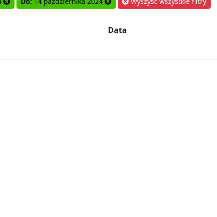
4
Do:
14 października 2024
Wyszyść wszystkie filtry
Data