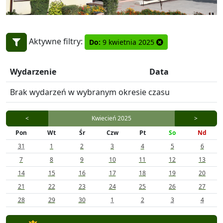
Aktywne filtry:
Do:
9 kwietnia 2025
Wydarzenie
Data
Brak wydarzeń w wybranym okresie czasu
<
Kwiecień 2025
>
Pon
Wt
Śr
Czw
Pt
So
Nd
31
1
2
3
4
5
6
7
8
9
10
11
12
13
14
15
16
17
18
19
20
21
22
23
24
25
26
27
28
29
30
1
2
3
4