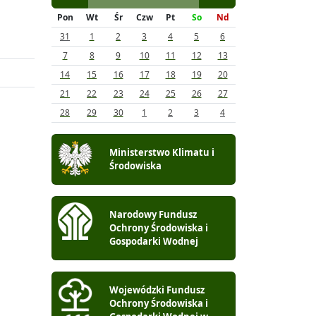
Pon
Wt
Śr
Czw
Pt
So
Nd
31
1
2
3
4
5
6
7
8
9
10
11
12
13
14
15
16
17
18
19
20
21
22
23
24
25
26
27
28
29
30
1
2
3
4
Ministerstwo Klimatu i
Środowiska
Narodowy Fundusz
Ochrony Środowiska i
Gospodarki Wodnej
Wojewódzki Fundusz
Ochrony Środowiska i