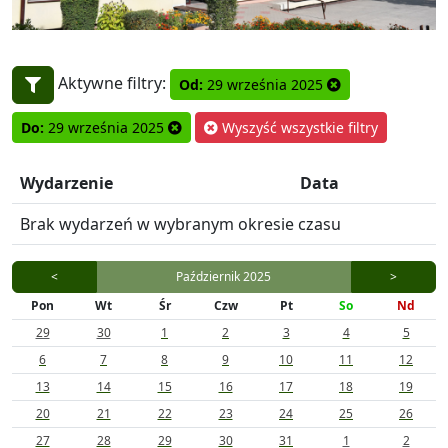
Aktywne filtry:
Od:
29 września 2025
Do:
29 września 2025
Wyszyść wszystkie filtry
Wydarzenie
Data
Brak wydarzeń w wybranym okresie czasu
<
Październik 2025
>
Pon
Wt
Śr
Czw
Pt
So
Nd
29
30
1
2
3
4
5
6
7
8
9
10
11
12
13
14
15
16
17
18
19
20
21
22
23
24
25
26
27
28
29
30
31
1
2