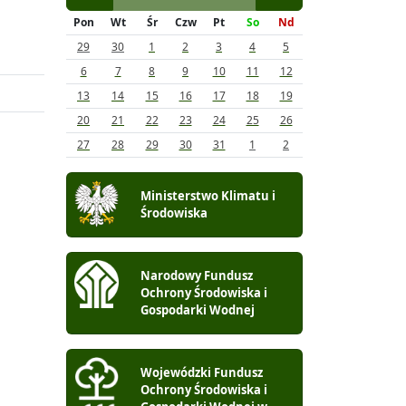
Pon
Wt
Śr
Czw
Pt
So
Nd
29
30
1
2
3
4
5
6
7
8
9
10
11
12
13
14
15
16
17
18
19
20
21
22
23
24
25
26
27
28
29
30
31
1
2
Ministerstwo Klimatu i
Środowiska
Narodowy Fundusz
Ochrony Środowiska i
Gospodarki Wodnej
Wojewódzki Fundusz
Ochrony Środowiska i