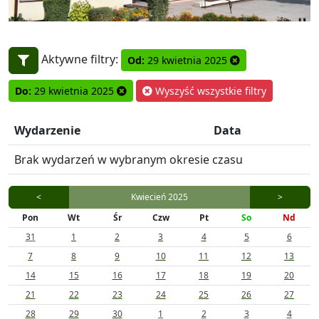
Aktywne filtry:
Od:
29 kwietnia 2025
Do:
29 kwietnia 2025
Wyszyść wszystkie filtry
Wydarzenie
Data
Brak wydarzeń w wybranym okresie czasu
<
Kwiecień 2025
>
Pon
Wt
Śr
Czw
Pt
So
Nd
31
1
2
3
4
5
6
7
8
9
10
11
12
13
14
15
16
17
18
19
20
21
22
23
24
25
26
27
28
29
30
1
2
3
4