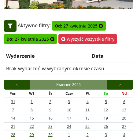
Aktywne filtry:
Od:
27 kwietnia 2025
Do:
27 kwietnia 2025
Wyszyść wszystkie filtry
Wydarzenie
Data
Brak wydarzeń w wybranym okresie czasu
<
Kwiecień 2025
>
Pon
Wt
Śr
Czw
Pt
So
Nd
31
1
2
3
4
5
6
7
8
9
10
11
12
13
14
15
16
17
18
19
20
21
22
23
24
25
26
27
28
29
30
1
2
3
4