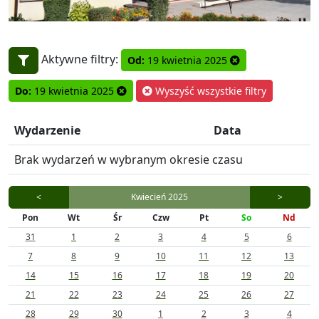
Aktywne filtry:
Od:
19 kwietnia 2025
Do:
19 kwietnia 2025
Wyszyść wszystkie filtry
Wydarzenie
Data
Brak wydarzeń w wybranym okresie czasu
<
Kwiecień 2025
>
Pon
Wt
Śr
Czw
Pt
So
Nd
31
1
2
3
4
5
6
7
8
9
10
11
12
13
14
15
16
17
18
19
20
21
22
23
24
25
26
27
28
29
30
1
2
3
4