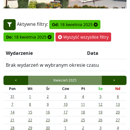
Aktywne filtry:
Od:
18 kwietnia 2025
Do:
18 kwietnia 2025
Wyszyść wszystkie filtry
Wydarzenie
Data
Brak wydarzeń w wybranym okresie czasu
<
Kwiecień 2025
>
Pon
Wt
Śr
Czw
Pt
So
Nd
31
1
2
3
4
5
6
7
8
9
10
11
12
13
14
15
16
17
18
19
20
21
22
23
24
25
26
27
28
29
30
1
2
3
4