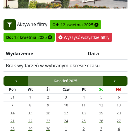
Aktywne filtry:
Od:
12 kwietnia 2025
Do:
12 kwietnia 2025
Wyszyść wszystkie filtry
Wydarzenie
Data
Brak wydarzeń w wybranym okresie czasu
<
Kwiecień 2025
>
Pon
Wt
Śr
Czw
Pt
So
Nd
31
1
2
3
4
5
6
7
8
9
10
11
12
13
14
15
16
17
18
19
20
21
22
23
24
25
26
27
28
29
30
1
2
3
4