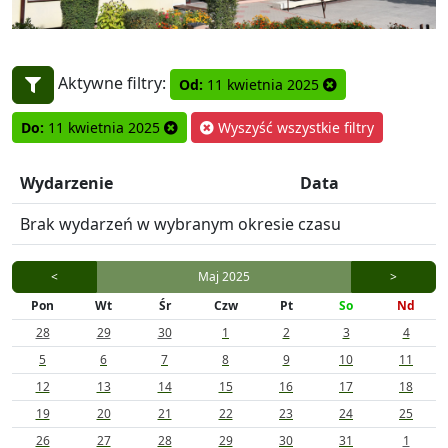
Aktywne filtry:
Od:
11 kwietnia 2025
Do:
11 kwietnia 2025
Wyszyść wszystkie filtry
Wydarzenie
Data
Brak wydarzeń w wybranym okresie czasu
<
Maj 2025
>
Pon
Wt
Śr
Czw
Pt
So
Nd
28
29
30
1
2
3
4
5
6
7
8
9
10
11
12
13
14
15
16
17
18
19
20
21
22
23
24
25
26
27
28
29
30
31
1