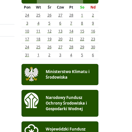
Pon
Wt
Śr
Czw
Pt
So
Nd
24
25
26
27
28
1
2
3
4
5
6
7
8
9
10
11
12
13
14
15
16
17
18
19
20
21
22
23
24
25
26
27
28
29
30
31
1
2
3
4
5
6
Ministerstwo Klimatu i
Środowiska
Narodowy Fundusz
Ochrony Środowiska i
Gospodarki Wodnej
Wojewódzki Fundusz