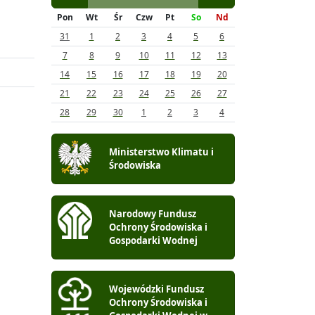
Pon
Wt
Śr
Czw
Pt
So
Nd
31
1
2
3
4
5
6
7
8
9
10
11
12
13
14
15
16
17
18
19
20
21
22
23
24
25
26
27
28
29
30
1
2
3
4
Ministerstwo Klimatu i
Środowiska
Narodowy Fundusz
Ochrony Środowiska i
Gospodarki Wodnej
Wojewódzki Fundusz
Ochrony Środowiska i