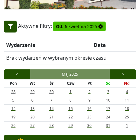
Aktywne filtry:
Od:
6 kwietnia 2025
Wydarzenie
Data
Brak wydarzeń w wybranym okresie czasu
<
Maj 2025
>
Pon
Wt
Śr
Czw
Pt
So
Nd
28
29
30
1
2
3
4
5
6
7
8
9
10
11
12
13
14
15
16
17
18
19
20
21
22
23
24
25
26
27
28
29
30
31
1