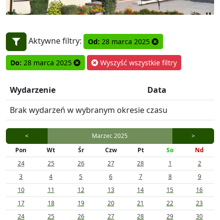
Aktywne filtry:
Od:
28 marca 2025
Do:
28 marca 2025
Wyszyść wszystkie filtry
Wydarzenie
Data
Brak wydarzeń w wybranym okresie czasu
<
Marzec 2025
>
Pon
Wt
Śr
Czw
Pt
So
Nd
24
25
26
27
28
1
2
3
4
5
6
7
8
9
10
11
12
13
14
15
16
17
18
19
20
21
22
23
24
25
26
27
28
29
30