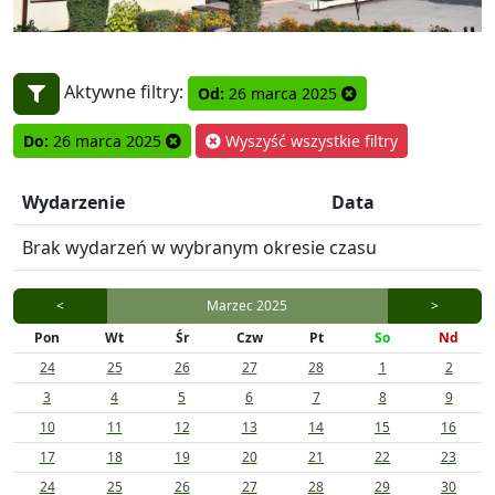
Aktywne filtry:
Od:
26 marca 2025
Do:
26 marca 2025
Wyszyść wszystkie filtry
Wydarzenie
Data
Brak wydarzeń w wybranym okresie czasu
<
Marzec 2025
>
Pon
Wt
Śr
Czw
Pt
So
Nd
24
25
26
27
28
1
2
3
4
5
6
7
8
9
10
11
12
13
14
15
16
17
18
19
20
21
22
23
24
25
26
27
28
29
30