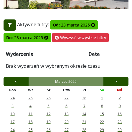
Aktywne filtry:
Od:
23 marca 2025
Do:
23 marca 2025
Wyszyść wszystkie filtry
Wydarzenie
Data
Brak wydarzeń w wybranym okresie czasu
<
Marzec 2025
>
Pon
Wt
Śr
Czw
Pt
So
Nd
24
25
26
27
28
1
2
3
4
5
6
7
8
9
10
11
12
13
14
15
16
17
18
19
20
21
22
23
24
25
26
27
28
29
30