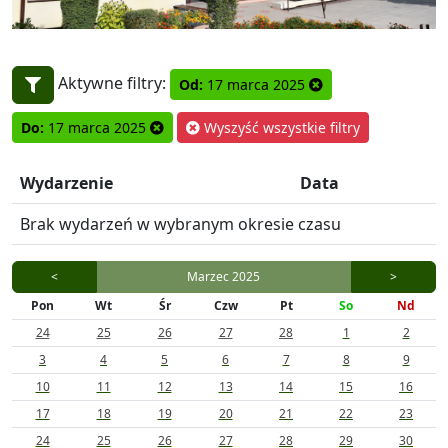
Aktywne filtry:
Od:
17 marca 2025
Do:
17 marca 2025
Wyszyść wszystkie filtry
Wydarzenie
Data
Brak wydarzeń w wybranym okresie czasu
<
Marzec 2025
>
Pon
Wt
Śr
Czw
Pt
So
Nd
24
25
26
27
28
1
2
3
4
5
6
7
8
9
10
11
12
13
14
15
16
17
18
19
20
21
22
23
24
25
26
27
28
29
30