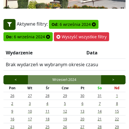
Aktywne filtry:
Od:
6 września 2024
Do:
6 września 2024
Wyszyść wszystkie filtry
Wydarzenie
Data
Brak wydarzeń w wybranym okresie czasu
<
Wrzesień 2024
>
Pon
Wt
Śr
Czw
Pt
So
Nd
26
27
28
29
30
31
1
2
3
4
5
6
7
8
9
10
11
12
13
14
15
16
17
18
19
20
21
22
23
24
25
26
27
28
29